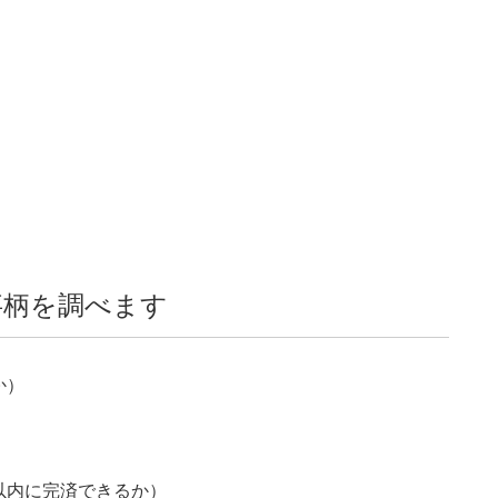
事柄を調べます
か）
以内に完済できるか）