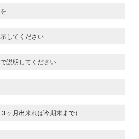
備を
り示してください
字で説明してください
も３ヶ月出来れば今期末まで）