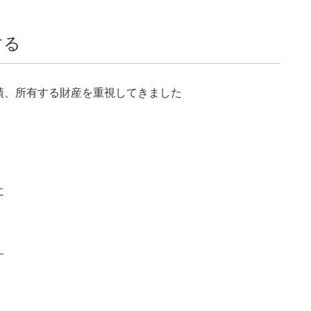
する
績、所有する財産を重視してきました
に
す